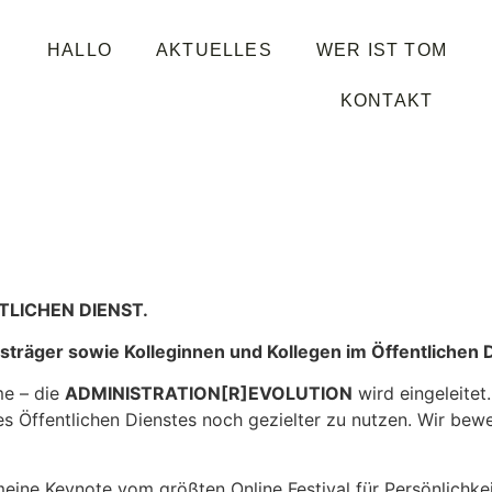
HALLO
AKTUELLES
WER IST TOM
KONTAKT
TLICHEN DIENST.
träger sowie Kolleginnen und Kollegen im Öffentlichen D
me – die
ADMINISTRATION[R]EVOLUTION
wird eingeleitet
des Öffentlichen Dienstes noch gezielter zu nutzen. Wir bew
meine Keynote vom größten Online Festival für Persönlichke