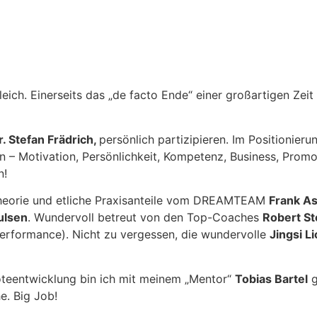
ich. Einerseits das „de facto Ende“ einer großartigen Zeit
r. Stefan Frädrich,
persönlich partizipieren. Im Positionier
en – Motivation, Persönlichkeit, Kompetenz, Business, Prom
n!
Theorie und etliche Praxisanteile vom DREAMTEAM
Frank As
ulsen
. Wundervoll betreut von den Top-Coaches
Robert St
rformance). Nicht zu vergessen, die wundervolle
Jingsi L
noteentwicklung bin ich mit meinem „Mentor“
Tobias Bartel
g
e. Big Job!